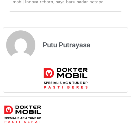
mobil innova reborn, saya baru sadar betapa
Putu Putrayasa