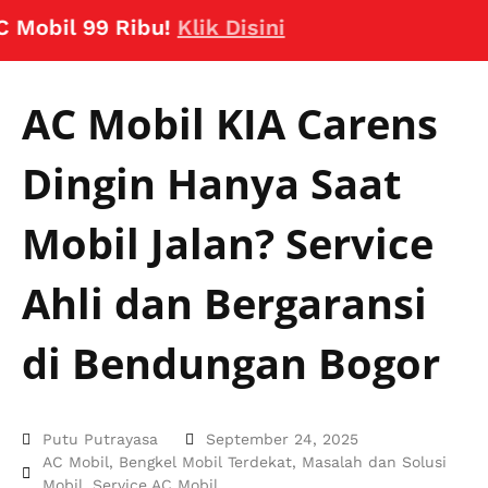
il 99 Ribu!
Klik Disini
AC Mobil KIA Carens
Dingin Hanya Saat
Mobil Jalan? Service
Ahli dan Bergaransi
di Bendungan Bogor
Putu Putrayasa
September 24, 2025
AC Mobil
,
Bengkel Mobil Terdekat
,
Masalah dan Solusi
Mobil
,
Service AC Mobil