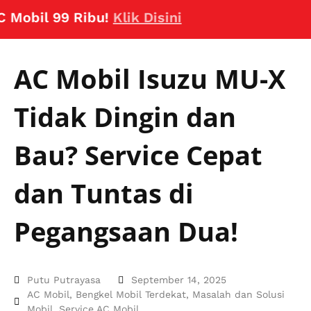
il 99 Ribu!
Klik Disini
AC Mobil Isuzu MU-X
Tidak Dingin dan
Bau? Service Cepat
dan Tuntas di
Pegangsaan Dua!
Putu Putrayasa
September 14, 2025
AC Mobil
,
Bengkel Mobil Terdekat
,
Masalah dan Solusi
Mobil
,
Service AC Mobil