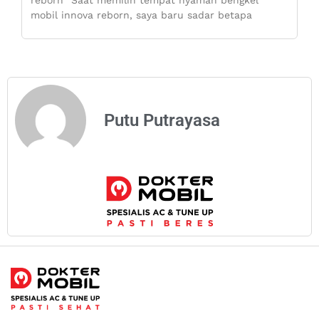
mobil innova reborn, saya baru sadar betapa
Putu Putrayasa