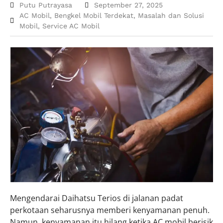
Putu Putrayasa
September 27, 2025
AC Mobil
,
Bengkel Mobil Terdekat
,
Masalah dan Solusi
Mobil
,
Service AC Mobil
Mengendarai Daihatsu Terios di jalanan padat
perkotaan seharusnya memberi kenyamanan penuh.
Namun, kenyamanan itu hilang ketika AC mobil berisik