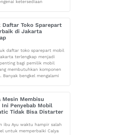
ngenai ketersediaan
k Daftar Toko Sparepart
rbaik di Jakarta
kap
yuk daftar toko sparepart mobil
 jakarta terlengkap menjadi
penting bagi pemilik mobil
yang membutuhkan komponen
s. Banyak bengkel mengalami
 Mesin Membisu
 Ini Penyebab Mobil
tic Tidak Bisa Distarter
 ibu Ayu waktu hampir salah
kel untuk memperbaiki Calya