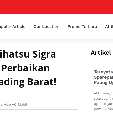
puler Article
Our Location
Promo Terbaru
Affi
ihatsu Sigra
Artikel
 Perbaikan
Ternyata
Sparepa
ading Barat!
Paling U
Akhirnya, t
sparepart 
update yan
Service AC Mobil
pemilik mo