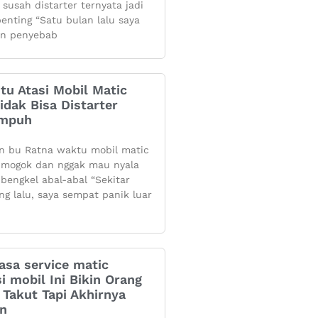
 susah distarter ternyata jadi
penting “Satu bulan lalu saya
n penyebab
itu Atasi Mobil Matic
dak Bisa Distarter
Ampuh
n bu Ratna waktu mobil matic
mogok dan nggak mau nyala
 bengkel abal-abal “Sekitar
ng lalu, saya sempat panik luar
asa service matic
i mobil Ini Bikin Orang
Takut Tapi Akhirnya
an