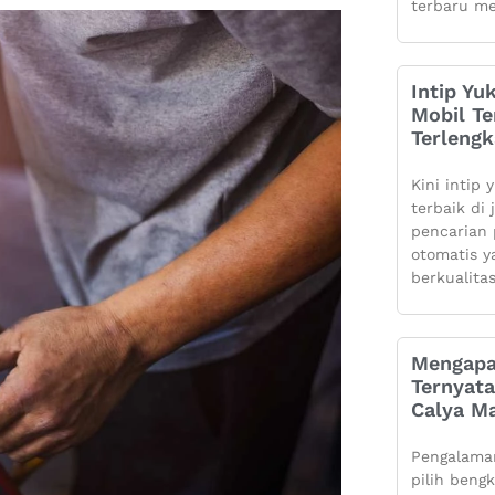
terbaru me
Intip Yu
Mobil Te
Terleng
Kini intip 
terbaik di
pencarian 
otomatis 
berkualita
Mengapa
Ternyata
Calya Ma
Pengalaman
pilih beng