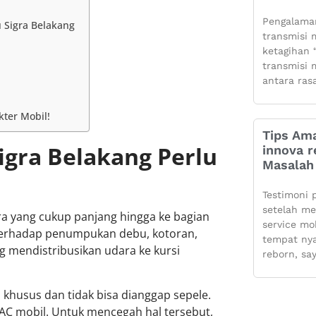
Pengalaman
 Sigra Belakang
transmisi m
ketagihan “
transmisi m
antara ras
kter Mobil!
Tips Ama
igra Belakang Perlu
innova r
Masalah 
Testimoni 
setelah m
ara yang cukup panjang hingga ke bagian
service mo
 terhadap penumpukan debu, kotoran,
tempat ny
 mendistribusikan udara ke kursi
reborn, sa
 khusus dan tidak bisa dianggap sepele.
AC mobil. Untuk mencegah hal tersebut,