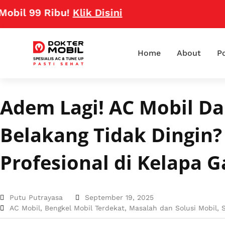
9 Ribu!
Klik Disini
Home
About
Po
Adem Lagi! AC Mobil Da
Belakang Tidak Dingin?
Profesional di Kelapa G
Putu Putrayasa
September 19, 2025
AC Mobil
,
Bengkel Mobil Terdekat
,
Masalah dan Solusi Mobil
,