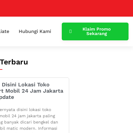
Klaim Promo
liate
Hubungi Kami
Sekarang
 Terbaru
 Disini Lokasi Toko
rt Mobil 24 Jam Jakarta
pdate
ernyata disini lokasi toko
mobil 24 jam jakarta paling
g banyak dicari bengkel dan
bil matic modern. Informasi