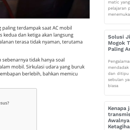
matic yang
pelajaran 
menemuka
ng paling terdampak saat AC mobil
s kedua dan ketiga akan langsung
Solusi J
alanan terasa tidak nyaman, terutama
Mogok Ti
Paling 
n sebenarnya tidak hanya soal
Pengalama
lam mobil. Sirkulasi udara yang buruk
mendadak 
elembapan berlebih, bahkan memicu
dan ditipu
sebulan ya
biasa
usus?
Kenapa j
transmis
Awalnya 
Ketagih