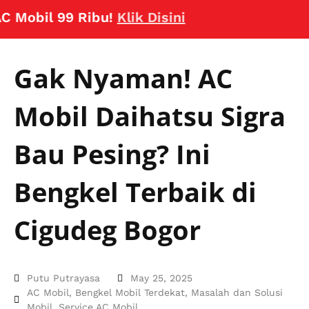
bil 99 Ribu!
Klik Disini
Gak Nyaman! AC
Mobil Daihatsu Sigra
Bau Pesing? Ini
Bengkel Terbaik di
Cigudeg Bogor
Putu Putrayasa
May 25, 2025
AC Mobil
,
Bengkel Mobil Terdekat
,
Masalah dan Solusi
Mobil
,
Service AC Mobil